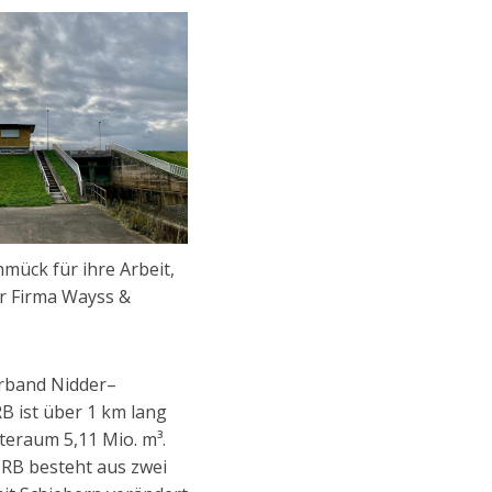
ück für ihre Arbeit,
er Firma Wayss &
rband Nidder–
 ist über 1 km lang
teraum 5,11 Mio. m³.
HRB besteht aus zwei