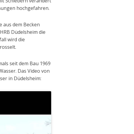
mit Schiebern verändert
fnungen hochgefahren.
be aus dem Becken
m HRB Düdelsheim die
ll wird die
osselt.
als seit dem Bau 1969
Wasser. Das Video von
ser in Düdelsheim: