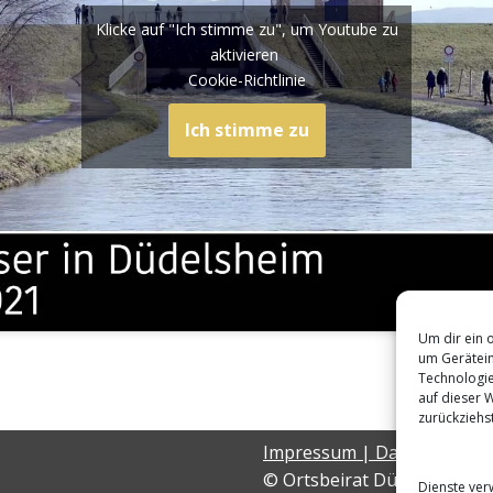
Klicke auf "Ich stimme zu", um Youtube zu
aktivieren
Cookie-Richtlinie
Ich stimme zu
Um dir ein 
um Gerätein
Technologie
auf dieser 
zurückziehs
Impressum
|
Datenschutz
© Ortsbeirat Düdelsheim
Dienste ver