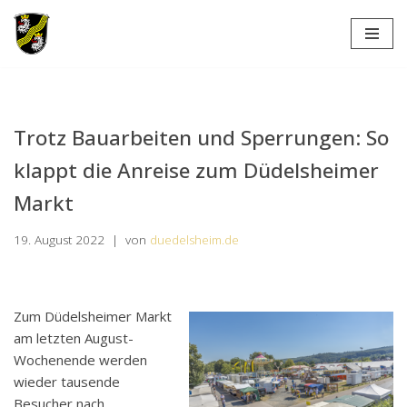
Zum
Inhalt
springen
Trotz Bauarbeiten und Sperrungen: So
klappt die Anreise zum Düdelsheimer
Markt
19. August 2022
von
duedelsheim.de
Zum Düdelsheimer Markt
am letzten August-
Wochenende werden
wieder tausende
Besucher nach