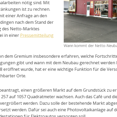
alarbeiten nötig sind. Mit
ränkungen ist zu rechnen.
mit einer Anfrage an den
üdingen nach dem Stand der
g des Netto-Marktes
ei in einer
Pressemitteilung
Wann kommt der Netto-Neub
on dem Gremium insbesondere erfahren, welche Fortschritte
ungen gibt und wann mit dem Neubau gerechnet werden ka
 eröffnet wurde, hat er eine wichtige Funktion für die Ver
hbarter Orte.
eantragt, einen größeren Markt auf dem Grundstück zu err
 257 auf 1057 Quadratmeter wachsen. Auch das Café und die B
vergrößert werden. Dazu solle der bestehende Markt abge
setzt werden. Dafür sei auch eine Photovoltaikanlage auf d
estationen für Elektroautos versorgen soll.