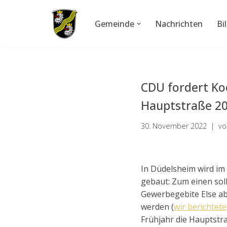
Gemeinde
Nachrichten
Bi
Zum
Inhalt
springen
CDU fordert Ko
Hauptstraße 2
30. November 2022
v
In Düdelsheim wird im
gebaut: Zum einen sol
Gewerbegebite Else a
werden (
wir berichtet
Frühjahr die Hauptstr