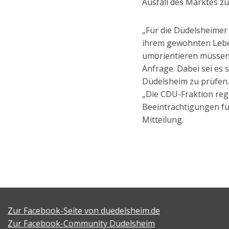
Ausfall des Marktes zu
„Für die Düdelsheimer 
ihrem gewohnten Leben
umorientieren müssen“
Anfrage. Dabei sei e
Düdelsheim zu prüfen. 
„Die CDU-Fraktion regt
Beeinträchtigungen für
Mitteilung.
Zur Facebook-Seite von duedelsheim.de
Zur Facebook-Community Düdelsheim