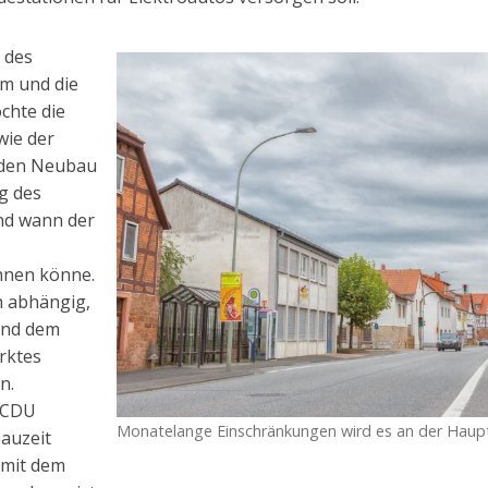
 des
m und die
chte die
wie der
r den Neubau
g des
nd wann der
nen könne.
ch abhängig,
und dem
rktes
n.
 CDU
Monatelange Einschränkungen wird es an der Haup
Bauzeit
 mit dem