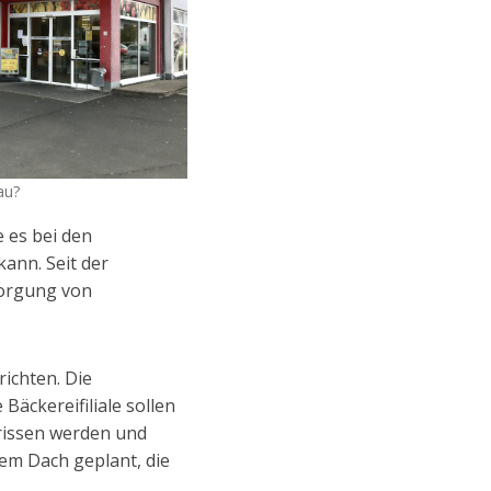
au?
 es bei den
nn. Seit der
sorgung von
ichten. Die
äckereifiliale sollen
rissen werden und
em Dach geplant, die