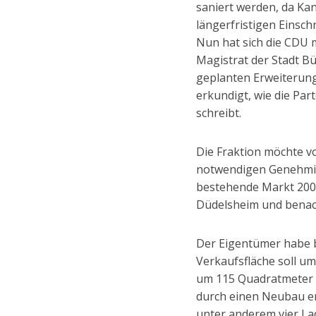
saniert werden, da Kan
längerfristigen Einsch
Nun hat sich die CDU 
Magistrat der Stadt B
geplanten Erweiterun
erkundigt, wie die Part
schreibt.
Die Fraktion möchte v
notwendigen Genehmig
bestehende Markt 2008
Düdelsheim und benac
Der Eigentümer habe b
Verkaufsfläche soll um
um 115 Quadratmeter 
durch einen Neubau er
unter anderem vier Lad