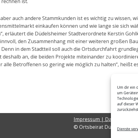
 rechnen ist.
aber auch andere Stammkunden ist es wichtig zu wissen, wie
smittelmarkt einkaufen können und wie lange sie sich wä
, erläutert die Düdelsheimer Stadtverordnete Kerstin Gohl
s sinnvoll, den Zusammenhang mit einer weiteren großen B
Denn in dem Stadtteil soll auch die Ortsdurchfahrt grundle
 deshalb an, die beiden Projekte miteinander zu koordinier
 alle Betroffenen so gering wie möglich zu halten“, heißt e
Um dir ein 
um Gerätein
Technologie
auf dieser 
zurückziehs
Impressum
|
Datenschutz
© Ortsbeirat Düdelsheim
Dienste ver