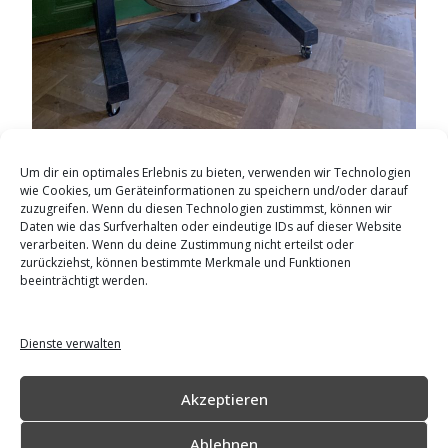
Aufbereitet von Ortsvorsteher Ramon Franke: Die
historische Düdelsheimer Schulglocke.
Um dir ein optimales Erlebnis zu bieten, verwenden wir Technologien
wie Cookies, um Geräteinformationen zu speichern und/oder darauf
zuzugreifen. Wenn du diesen Technologien zustimmst, können wir
Daten wie das Surfverhalten oder eindeutige IDs auf dieser Website
verarbeiten. Wenn du deine Zustimmung nicht erteilst oder
zurückziehst, können bestimmte Merkmale und Funktionen
beeinträchtigt werden.
Zur Facebook-Seite von duedelsheim.de
Dienste verwalten
Zur Facebook-Community Düdelsheim
Akzeptieren
Impressum
|
Datenschutz
Ablehnen