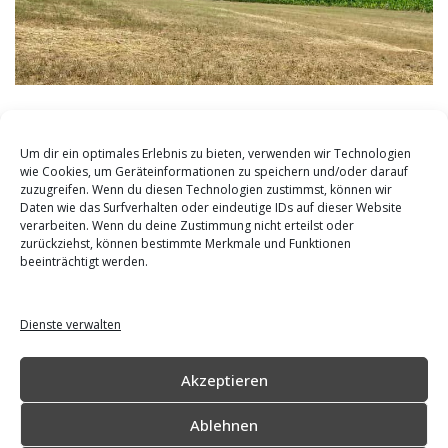
Blick von der
Panoramaliege „Dammblick“
auf das
Düdelsheimer Baugebiet Eichmorgen.
Um dir ein optimales Erlebnis zu bieten, verwenden wir Technologien
wie Cookies, um Geräteinformationen zu speichern und/oder darauf
zuzugreifen. Wenn du diesen Technologien zustimmst, können wir
Daten wie das Surfverhalten oder eindeutige IDs auf dieser Website
verarbeiten. Wenn du deine Zustimmung nicht erteilst oder
zurückziehst, können bestimmte Merkmale und Funktionen
beeinträchtigt werden.
Zur Facebook-Seite von duedelsheim.de
Dienste verwalten
Zur Facebook-Community Düdelsheim
Akzeptieren
Impressum
|
Datenschutz
Ablehnen
© Ortsbeirat Düdelsheim